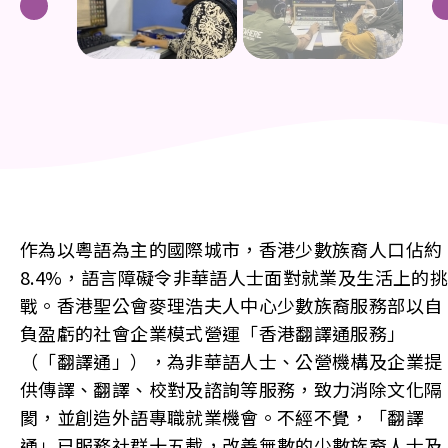
作為以粵語為主的國際城市，香港少數族裔人口佔約
8.4%，語言障礙令非華語人士面對就業及生活上的挑
戰。香港聖公會麥理浩夫人中心少數族裔服務部以自
負盈虧的社會企業模式營運「香港翻譯通服務」
（「翻譯通」），為非華語人士、公營機構及企業提
供傳譯、翻譯、校對及諮詢等服務，致力消除文化隔
閡，並創造外語專職就業機會。不經不覺，「翻譯
通」已服務社群十五載，改善無數的少數族裔人士及