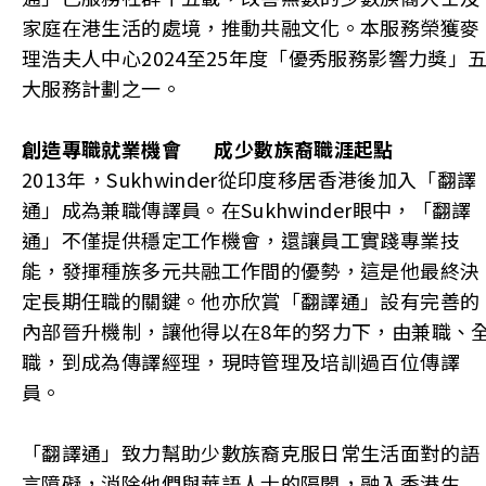
家庭在港生活的處境，推動共融文化。本服務榮獲麥
理浩夫人中心2024至25年度「優秀服務影響力獎」
大服務計劃之一。
創造專職就業機會
成少數族裔職涯起點
2013年，Sukhwinder從印度移居香港後加入「翻譯
通」成為兼職傳譯員。在Sukhwinder眼中，「翻譯
通」不僅提供穩定工作機會，還讓員工實踐專業技
能，發揮種族多元共融工作間的優勢，這是他最終決
定長期任職的關鍵。他亦欣賞「翻譯通」設有完善的
內部晉升機制，讓他得以在8年的努力下，由兼職、
職，到成為傳譯經理，現時管理及培訓過百位傳譯
員。
「翻譯通」致力幫助少數族裔克服日常生活面對的語
言障礙，消除他們與華語人士的隔閡，融入香港生