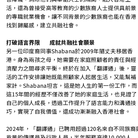
活，還為曾接受高等教育的少數族裔人士提供具前景
的專職就業機會，讓不同背景的少數族裔也能在香港
找到歸屬感，建立共融社會。
打破語言界限
成就共融社會願景
另一位印度裔同事Shabana於2009年隨丈夫移居香
港。身為兩孩之母，她需要在家庭照顧者的責任與經
濟壓力之間尋求平衡。終於在加入「翻譯通」後，靈
活的工作安排讓她既能照顧家人起居生活，又能幫補
家計。Shabana坦言，這是她人生的第一份工作，而
這15年間的經歷不僅改善了她的家庭生活，也見證了
自己的個人成長，透過工作提升了語言能力和溝通技
巧，實現了自我價值，還成功漸漸融入香港社會。
2024年，「翻譯通」已聘用超過120名來自不同族裔
背景的傳譯員及行政人員，半年服務高達10,000人