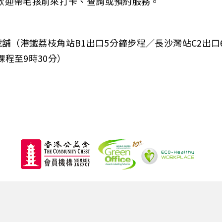
歡迎帶毛孩前來打卡、查詢或預約服務。
C號舖（港鐵荔枝角站B1出口5分鐘步程／長沙灣站C2出口
課程至9時30分）