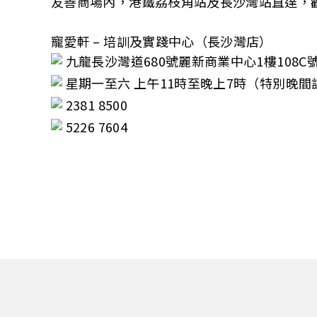
友善商場內，港鐵荔枝角站及長沙灣站直達，
寵愛軒 – 培訓及實踐中心（長沙灣店）
九龍長沙灣道680號麗新商業中心1樓108
星期一至六 上午11時至晚上7時（特別晚間
2381 8500
5226 7604