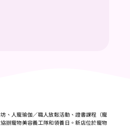
作坊、人寵瑜伽／職人放鬆活動、證書課程（寵
並協辦
寵物美容
義工隊和領養日。新店位於寵物