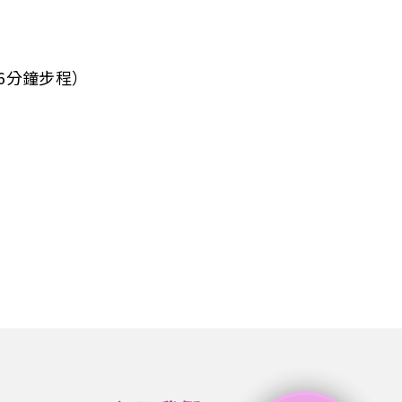
6分鐘步程）