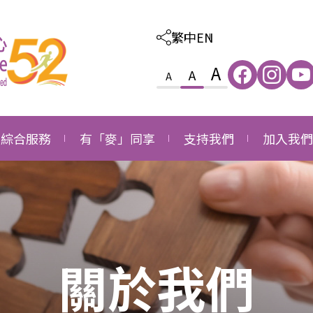
繁中
EN
A
A
A
綜合服務
有「麥」同享
支持我們
加入我們
照顧及教育綜合服務
感恩
外購服務
職位空缺
家庭及社區綜合服務
成長
捐款支持
職位申請
就業發展綜合服務
同行
成為義工
關於我們
長者社區支援綜合服務
成為企業伙伴
長者社區照顧綜合服務
鳴謝