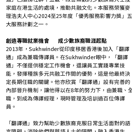
家庭在港生活的處境，推動共融文化。本服務榮獲麥
理浩夫人中心2024至25年度「優秀服務影響力獎」
大服務計劃之一。
創造專職就業機會
成少數族裔職涯起點
2013年，Sukhwinder從印度移居香港後加入「翻譯
通」成為兼職傳譯員。在Sukhwinder眼中，「翻譯
通」不僅提供穩定工作機會，還讓員工實踐專業技
能，發揮種族多元共融工作間的優勢，這是他最終決
定長期任職的關鍵。他亦欣賞「翻譯通」設有完善的
內部晉升機制，讓他得以在8年的努力下，由兼職、
職，到成為傳譯經理，現時管理及培訓過百位傳譯
員。
「翻譯通」致力幫助少數族裔克服日常生活面對的語
言障礙，消除他們與華語人士的隔閡，融入香港生