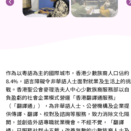
作為以粵語為主的國際城市，香港少數族裔人口佔約
8.4%，語言障礙令非華語人士面對就業及生活上的挑
戰。香港聖公會麥理浩夫人中心少數族裔服務部以自
負盈虧的社會企業模式營運「香港翻譯通服務」
（「翻譯通」），為非華語人士、公營機構及企業提
供傳譯、翻譯、校對及諮詢等服務，致力消除文化隔
閡，並創造外語專職就業機會。不經不覺，「翻譯
通」已服務社群十五載，改善無數的少數族裔人士及