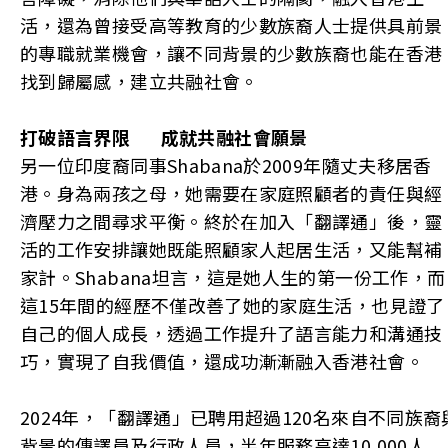
活，還為曾接受高等教育的少數族裔人士提供具前景
的專職就業機會，讓不同背景的少數族裔也能在香港
找到歸屬感，建立共融社會。
打破語言界限
成就共融社會願景
另一位印度裔同事Shabana於2009年隨丈夫移居香
港。身為兩孩之母，她需要在家庭照顧者的責任與經
濟壓力之間尋求平衡。終於在加入「翻譯通」後，靈
活的工作安排讓她既能照顧家人起居生活，又能幫補
家計。Shabana坦言，這是她人生的第一份工作，而
這15年間的經歷不僅改善了她的家庭生活，也見證了
自己的個人成長，透過工作提升了語言能力和溝通技
巧，實現了自我價值，還成功漸漸融入香港社會。
2024年，「翻譯通」已聘用超過120名來自不同族裔
背景的傳譯員及行政人員，半年服務高達10,000人