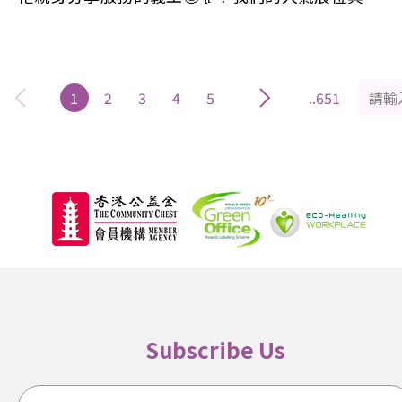
齡強肌好有型工作坊」舞台分享環節均吸引不少入場
人士駐足圍觀💪，包括長幼共融創作體驗和55+活動
訊等。錯過展覽的你，立即加入WhatsApp頻道了解
務最新資訊啦⬇️～ 展覽花絮➡️
1
2
3
4
5
..651
https://www.facebook.com/share/p/18u67XBZDj
https://www.facebook.com/share/p/19CG9faxDL
https://www.facebook.com/share/p/195Ewctcsi/
參展單位➡️ 小紅帽長幼讀書會 超齡課程 童你玩桌遊 綠
悠‧仙蹤 世代團結 #長者社區支援綜合服務 #社會福利
署資助服務 歡迎訂閱🔔 長者服務最新資訊WhatsApp
頻道📲
https://whatsapp.com/channel/0029VbBZeZ4Fs
#香港聖公會麥理浩夫人中心 #52周年 #躍步同行分
Subscribe Us
幸福 #TogetherWeStrideWellnessWeShare #讚好
追蹤專頁以了解最新資訊