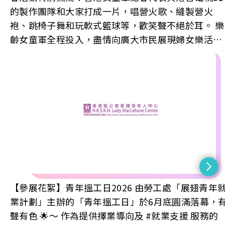
的製作團隊和大家打成一片，唱營火歌、縫製營火
袍、跳椅子舞和玩軟式籃球等，歡笑聲不絕於耳。 樂
齡女童軍全程投入，盡情向廣大市民展現婦女樂活銀
齡的一面：去片📷～ 節目重溫▶️ 港台電視31的節目
《凝聚香港》之《銀髮有辦法 - 樂齡女童軍》第1077
集🔄
https://www.rthk.hk/tv/dtt31/programme/hkuni
#鳴謝 #傳媒報導 RTHK 香港電台 #主持 奧米嘉儀 #主
辦機構 香港女童軍總會 The Hong Kong Girl Guides
Association 歡迎訂閱🔔 長者服務最新資訊WhatsApp
頻道📲
https://whatsapp.com/channel/0029VbBZeZ4Fs
#林植宣博士老人綜合服務中心 #長者社區支援綜合
【參展花絮】青年搵工日2026 由勞工處「展翅青年
務 #社會福利署資助服務 #香港聖公會麥理浩夫人中心
業計劃」主辦的「青年搵工日」於6月底圓滿落幕，
#52周年 #躍步同行分享幸福
聲有色 🌟～ 作為提供擇業導向及 #就業支援 服務的
#TogetherWeStrideWellnessWeShare #讚好及追