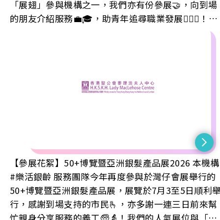
「展翅」參與機構之一，我們亦有份參展🤝，向到場
專頁以了解最新資訊
的朋友介紹服務💼🎓，助青年追尋職業發展🏃🏻‍♂️！當
日活動特別加入香港街道元素佈置 🛣️，寓意大家在
生路上面對決擇，都終可以找到屬於自己的方向，向
未來振翅高飛 ！ 服務查詢➡️ 麥理浩 - 培訓及就業服務
ICSS 工商業社會服務部 #鳴謝 人人有本事 - 勞工處
「展翅青年就業計劃」(YETP) #香港聖公會麥理浩夫
人中心 #52周年 #躍步同行分享幸福
#TogetherWeStrideWellnessWeShare #讚好及追
專頁以了解最新資訊
【參展花絮】50+博覽暨亞洲銀髮產品展2026 本機構
#樂活銀齡 服務團隊今年再度參與於灣仔會展舉行的
50+博覽暨亞洲銀髮產品展，展覽於7月3至5日順利
行，感謝到場支持的市民🫰，亦多謝一連三日前來幫
忙親身分享服務的義工🧓👵！我們的人氣展位與「樂