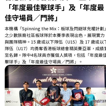
「年度最佳擊球手」及「年度最
佳守場員／門將」
本機構「Spinning the Mix：板球及閃避球充權計劃
之少數族裔社區板球隊於本賽季表現出色，展現實力
與團隊精神。15 歲或以下隊伍（U15）及 17 歲或以
隊伍（U17）均勇奪香港板球總會精英賽亞軍，成績
至名歸。隊中4名球員亦獲個人獎項，包括「年度最
擊球手」及「年度最佳守場員／門將」。