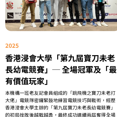
2025
香港浸會大學「第九屆寶刀未老
長幼電競賽」─ 全場冠軍及「最
有價值玩家」
本機構一班老友記會員組成的「跳飛機之寶刀未老打
大佬」電競隊密鑼緊鼓地練習電競技巧與戰術，經歷
香港浸會大學主辦的「第九屆寶刀未老長幼電競賽」
的初局挫敗後越戰越勇，最終成功連續兩屆奪得全場