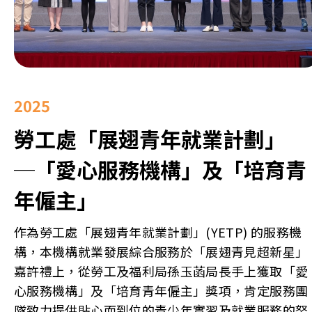
2025
勞工處「展翅青年就業計劃」
─「愛心服務機構」及「培育青
年僱主」
作為勞工處「展翅青年就業計劃」(YETP) 的服務機
構，本機構就業發展綜合服務於「展翅青見超新星」
嘉許禮上，從勞工及福利局孫玉菡局長手上獲取「愛
心服務機構」及「培育青年僱主」獎項，肯定服務團
隊致力提供貼心而到位的青少年實習及就業服務的努