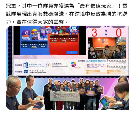
冠軍，其中一位隊員亦獲選為「最有價值玩家」！電
競隊展現出克服數碼鴻溝、在逆境中反敗為勝的抗逆
力，實在值得大家的掌聲。