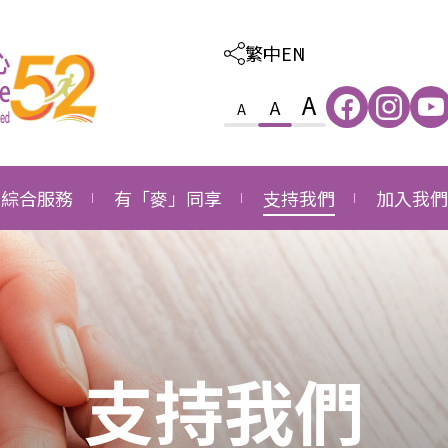
繁中
EN
A
A
A
綜合服務
有「麥」同享
支持我們
加入我們
照顧及教育綜合服務
感恩
外購服務
職位空缺
家庭及社區綜合服務
成長
捐款支持
職位申請
就業發展綜合服務
同行
成為義工
支持我們
長者社區支援綜合服務
成為企業伙伴
長者社區照顧綜合服務
鳴謝