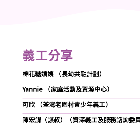
義工分享
棉花糖姨姨 （長幼共融計劃）
Yannie （家庭活動及資源中心）
可欣 （荃灣老圍村青少年義工）
陳宏謀（謀叔）（資深義工及服務諮詢委