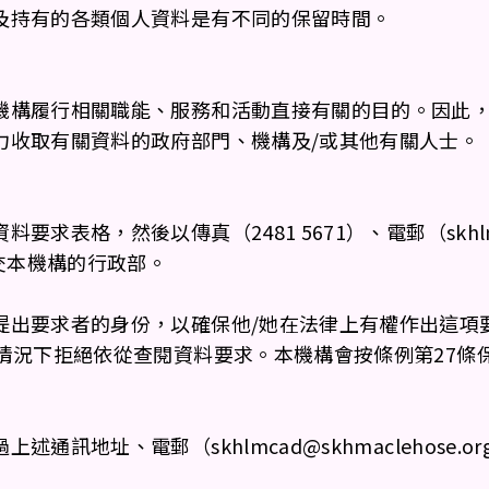
及持有的各類個人資料是有不同的保留時間。
機構履行相關職能、服務和活動直接有關的目的。因此
力收取有關資料的政府部門、機構及/或其他有關人士。
格，然後以傳真（2481 5671）、電郵（skhlmcad@
交本機構的行政部。
提出要求者的身份，以確保他/她在法律上有權作出這項
情況下拒絕依從查閱資料要求。本機構會按條例第27條
地址、電郵（skhlmcad@skhmaclehose.org