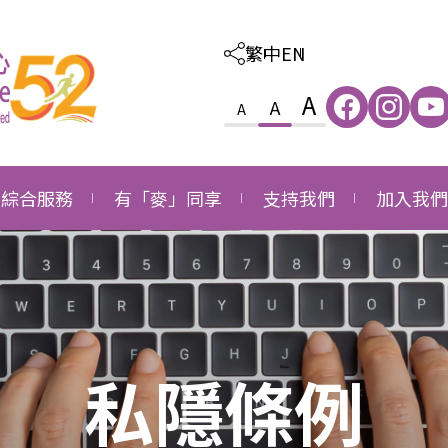
繁中
EN
A
A
A
綜合服務
有「麥」同享
支持我們
加入我們
照顧及教育綜合服務
感恩
外購服務
職位空缺
家庭及社區綜合服務
成長
捐款支持
職位申請
就業發展綜合服務
同行
成為義工
私隱條例
長者社區支援綜合服務
成為企業伙伴
長者社區照顧綜合服務
鳴謝