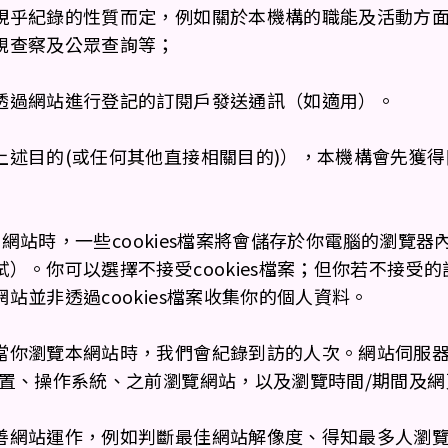
視乎紀錄的性質而定，例如關於本機構的職能及活動方
規查察及公眾查詢等；
透過網站進行登記的訂閱戶發送通訊（如適用）。
上述目的(或任何其他直接相關目的)），本機構會先獲得
覽本網站時，一些cookies檔案將會儲存於你電腦的瀏
）。你可以選擇不接受cookies檔案；但你若不接受
並非透過cookies檔案收集你的個人資料。
當你瀏覽本網站時，我們會紀錄到訪的人次。網站伺服器亦
位置、操作系統、之前瀏覽網站，以及瀏覽時間/期間及
善網站運作，例如判斷最佳網站解像度、得知最多人瀏