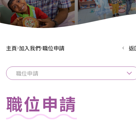
主頁
加入我們
職位申請
返
職位申請
職位申請