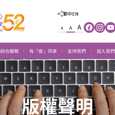
繁中
EN
A
A
A
綜合服務
有「麥」同享
支持我們
加入我們
照顧及教育綜合服務
感恩
外購服務
職位空缺
家庭及社區綜合服務
成長
捐款支持
職位申請
就業發展綜合服務
同行
成為義工
長者社區支援綜合服務
版權聲明
成為企業伙伴
長者社區照顧綜合服務
鳴謝