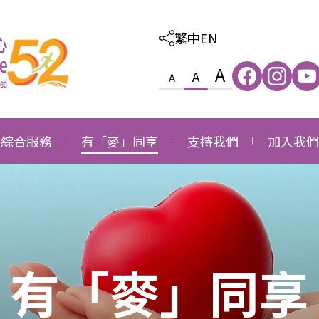
繁中
EN
A
A
A
綜合服務
有「麥」同享
支持我們
加入我們
照顧及教育綜合服務
感恩
外購服務
職位空缺
家庭及社區綜合服務
成長
捐款支持
職位申請
就業發展綜合服務
同行
成為義工
有「麥」同享
長者社區支援綜合服務
成為企業伙伴
長者社區照顧綜合服務
鳴謝