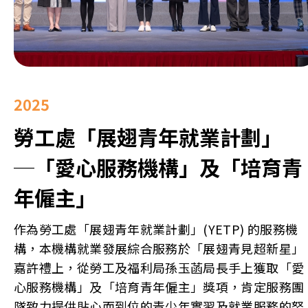
2025
勞工處「展翅青年就業計劃」
─「愛心服務機構」及「培育青
年僱主」
作為勞工處「展翅青年就業計劃」(YETP) 的服務機
構，本機構就業發展綜合服務於「展翅青見超新星」
嘉許禮上，從勞工及福利局孫玉菡局長手上獲取「愛
心服務機構」及「培育青年僱主」獎項，肯定服務團
隊致力提供貼心而到位的青少年實習及就業服務的努