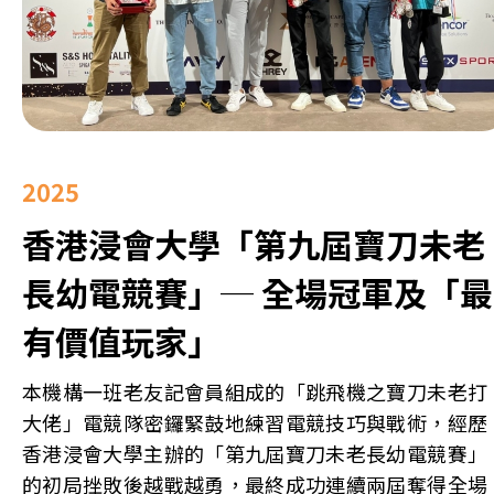
2025
香港浸會大學「第九屆寶刀未老
長幼電競賽」─ 全場冠軍及「最
有價值玩家」
本機構一班老友記會員組成的「跳飛機之寶刀未老打
大佬」電競隊密鑼緊鼓地練習電競技巧與戰術，經歷
香港浸會大學主辦的「第九屆寶刀未老長幼電競賽」
的初局挫敗後越戰越勇，最終成功連續兩屆奪得全場