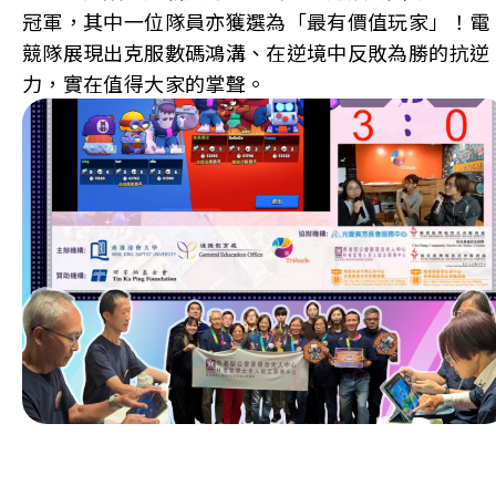
冠軍，其中一位隊員亦獲選為「最有價值玩家」！電
競隊展現出克服數碼鴻溝、在逆境中反敗為勝的抗逆
力，實在值得大家的掌聲。