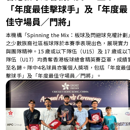
「年度最佳擊球手」及「年度最
佳守場員／門將」
本機構「Spinning the Mix：板球及閃避球充權計劃
之少數族裔社區板球隊於本賽季表現出色，展現實力
與團隊精神。15 歲或以下隊伍（U15）及 17 歲或以
隊伍（U17）均勇奪香港板球總會精英賽亞軍，成績
至名歸。隊中4名球員亦獲個人獎項，包括「年度最
擊球手」及「年度最佳守場員／門將」。