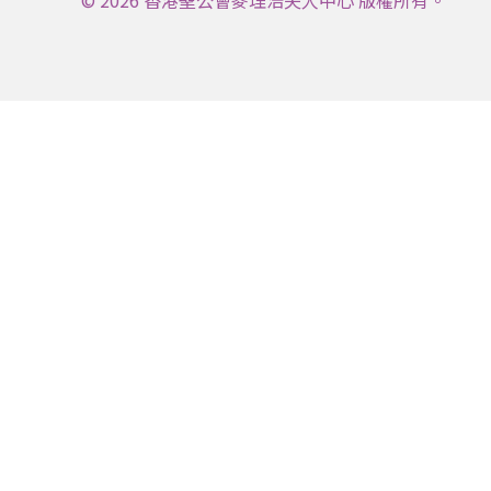
© 2026 香港聖公會麥理浩夫人中心 版權所有。