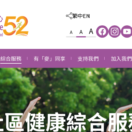
繁中
EN
A
A
A
綜合服務
有「麥」同享
支持我們
加入我們
照顧及教育綜合服務
感恩
外購服務
職位空缺
家庭及社區綜合服務
成長
捐款支持
職位申請
就業發展綜合服務
同行
成為義工
社區健康綜合服
長者社區支援綜合服務
成為企業伙伴
長者社區照顧綜合服務
鳴謝