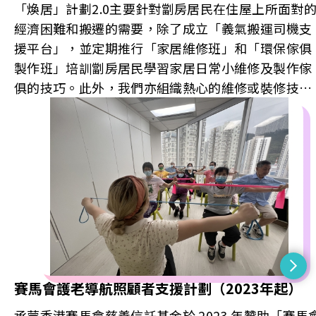
「煥居」計劃2.0主要針對劏房居民在住屋上所面對
經濟困難和搬遷的需要，除了成立「義氣搬運司機支
援平台」，並定期推行「家居維修班」和「環保傢俱
製作班」培訓劏房居民學習家居日常小維修及製作傢
俱的技巧。此外，我們亦組織熱心的維修或裝修技工
師傅成立「義修義補社區服務隊」，為劏房或弱勢家
庭提供義務家居小維修。
賽馬會護老導航照顧者支援計劃（2023年起）
承蒙香港賽馬會慈善信託基金於 2023 年贊助「賽馬