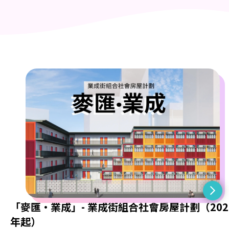
「麥匯·業成」- 業成街組合社會房屋計劃（202
年起）