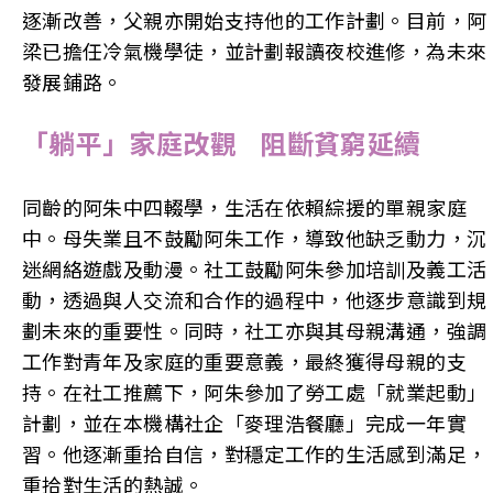
逐漸改善，父親亦開始支持他的工作計劃。目前，阿
梁已擔任冷氣機學徒，並計劃報讀夜校進修，為未來
發展鋪路。
「躺平」家庭改觀 阻斷貧窮延續
同齡的阿朱中四輟學，生活在依賴綜援的單親家庭
中。母失業且不鼓勵阿朱工作，導致他缺乏動力，沉
迷網絡遊戲及動漫。社工鼓勵阿朱參加培訓及義工活
動，透過與人交流和合作的過程中，他逐步意識到規
劃未來的重要性。同時，社工亦與其母親溝通，強調
工作對青年及家庭的重要意義，最終獲得母親的支
持。在社工推薦下，阿朱參加了勞工處「就業起動」
計劃，並在本機構社企「麥理浩餐廳」完成一年實
習。他逐漸重拾自信，對穩定工作的生活感到滿足，
重拾對生活的熱誠。