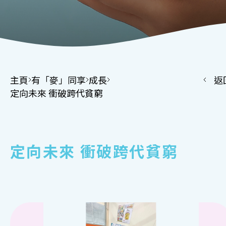
主頁
有「麥」同享
成長
返
定向未來 衝破跨代貧窮
定向未來 衝破跨代貧窮