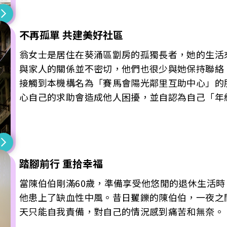
難關。
不再孤單 共建美好社區
翁女士是居住在葵涌區劏房的孤獨長者，她的生活
與家人的關係並不密切，他們也很少與她保持聯絡
接觸到本機構名為「賽馬會陽光鄰里互助中心」的
心自己的求助會造成他人困擾，並自認為自己「年
踏腳前行 重拾幸福
當陳伯伯剛滿60歲，準備享受他悠閒的退休生活
他患上了缺血性中風。昔日矍鑠的陳伯伯，一夜之
天只能自我責備，對自己的情況感到痛苦和無奈。