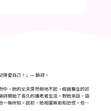
記得愛自己！」— 韻詩。
對中，她的丈夫突然倒地不起，經過醫生的診
韻詩開始了長久的護老者生活。對她來說，這
她一無所知。起初，她相當無助和恐慌。但
他們幫助她學會了如何照顧丈夫，陪伴他度過