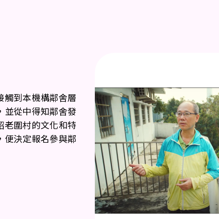
接觸到本機構鄰舍層
，並從中得知鄰舍發
紹老圍村的文化和特
，便決定報名參與鄰