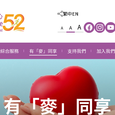
繁中
EN
A
A
A
綜合服務
有「麥」同享
支持我們
加入我們
照顧及教育綜合服務
感恩
外購服務
職位空缺
家庭及社區綜合服務
成長
捐款支持
職位申請
就業發展綜合服務
同行
成為義工
有「麥」同享
長者社區支援綜合服務
成為企業伙伴
長者社區照顧綜合服務
鳴謝