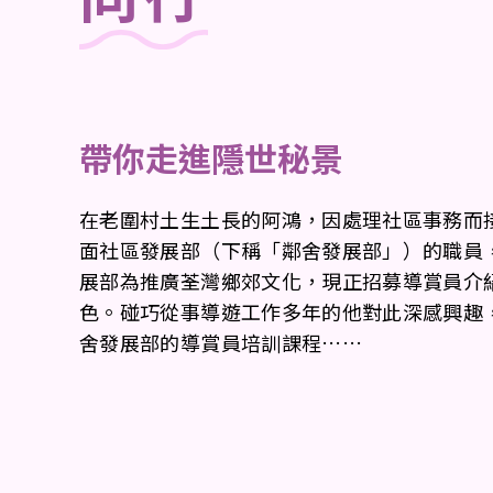
帶你走進隱世秘景
在老圍村土生土長的阿鴻，因處理社區事務而
面社區發展部（下稱「鄰舍發展部」）的職員
展部為推廣荃灣鄉郊文化，現正招募導賞員介
色。碰巧從事導遊工作多年的他對此深感興趣
舍發展部的導賞員培訓課程……