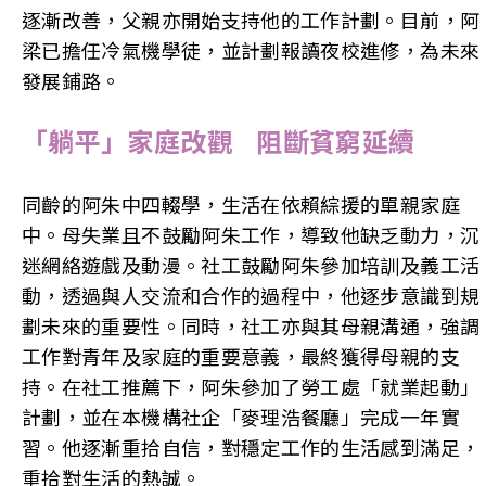
逐漸改善，父親亦開始支持他的工作計劃。目前，阿
梁已擔任冷氣機學徒，並計劃報讀夜校進修，為未來
發展鋪路。
「躺平」家庭改觀 阻斷貧窮延續
同齡的阿朱中四輟學，生活在依賴綜援的單親家庭
中。母失業且不鼓勵阿朱工作，導致他缺乏動力，沉
迷網絡遊戲及動漫。社工鼓勵阿朱參加培訓及義工活
動，透過與人交流和合作的過程中，他逐步意識到規
劃未來的重要性。同時，社工亦與其母親溝通，強調
工作對青年及家庭的重要意義，最終獲得母親的支
持。在社工推薦下，阿朱參加了勞工處「就業起動」
計劃，並在本機構社企「麥理浩餐廳」完成一年實
習。他逐漸重拾自信，對穩定工作的生活感到滿足，
重拾對生活的熱誠。