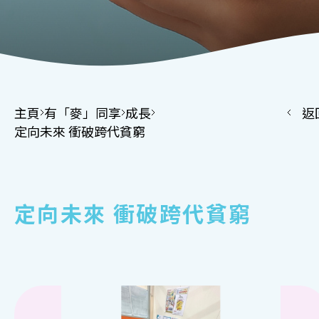
主頁
有「麥」同享
成長
返
定向未來 衝破跨代貧窮
定向未來 衝破跨代貧窮