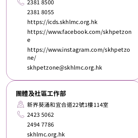
2381 8500
2381 8055
https://icds.skhlmc.org.hk
https://www.facebook.com/skhpetzon
e
https://www.instagram.com/skhpetzo
ne/
skhpetzone@skhlmc.org.hk
團體及社區工作部
新界葵涌和宜合道22號1樓114室
2423 5062
2494 7786
skhlmc.org.hk